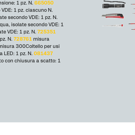
nsione: 1 pz. N.
665050
 VDE: 1 pz. ciascuno N.
ate secondo VDE: 1 pz. N.
ua, isolate secondo VDE: 1
ate VDE: 1 pz. N.
725351
pz. N.
728761
misura
isura 300Coltello per usi
 LED: 1 pz. N.
081437
to con chiusura a scatto: 1