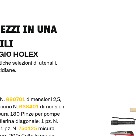
PEZZI IN UNA
ILI
GGIO HOLEX
iche selezioni di utensili,
idiane.
 N.
660701
dimensioni 2,5;
ascuno N.
668401
dimensioni
ura 180 Pinze per pompe
ierina diagonale: 1 pz. N.
1 pz. N.
750125
misura