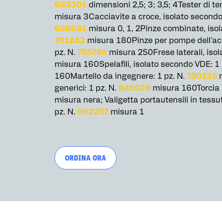
663301
dimensioni 2,5; 3; 3,5; 4Tester di te
misura 3Cacciavite a croce, isolato secondo
668631
misura 0, 1, 2Pinze combinate, isol
701852
misura 180Pinze per pompe dell'acq
pz. N.
705746
misura 250Frese laterali, isol
misura 160Spelafili, isolato secondo VDE: 1 
160Martello da ingegnere: 1 pz. N.
750125
m
generici: 1 pz. N.
845039
misura 160Torcia a
misura nera; Valigetta portautensili in tessu
pz. N.
692257
misura 1
ORDINA ORA