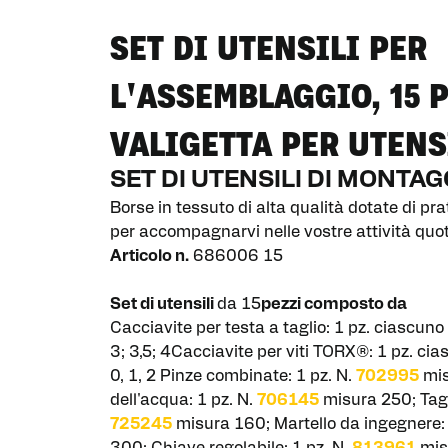
SET DI UTENSILI PER
L'ASSEMBLAGGIO, 15 
VALIGETTA PER UTENS
SET DI UTENSILI DI MONTA
Borse in tessuto di alta qualità dotate di prat
per accompagnarvi nelle vostre attività quot
Articolo n.
686006 15
Set di utensili
da 15
pezzi composto da
Cacciavite per testa a taglio: 1 pz. ciascuno
3; 3,5; 4Cacciavite per viti TORX®: 1 pz. ci
0, 1, 2 Pinze combinate: 1 pz. N.
702995
mis
dell'acqua: 1 pz. N.
706145
misura 250; Tagl
725245
misura 160; Martello da ingegnere: 