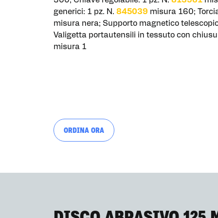
300; Chiave regolabile: 1 pz. N.
813961
misu
generici: 1 pz. N.
845039
misura 160; Torcia
misura nera; Supporto magnetico telescopic
Valigetta portautensili in tessuto con chiusu
misura 1
ORDINA ORA
DISCO ABRASIVO 125 