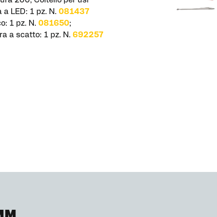
ra 200; Coltello per usi
 a LED: 1 pz. N.
081437
o: 1 pz. N.
081650
;
ra a scatto: 1 pz. N.
692257
MM