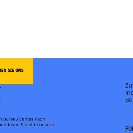
REN SIE UNS
Zu
In
Be
h Bureau Veritas
nach
onen, lesen Sie bitte unsere
FO