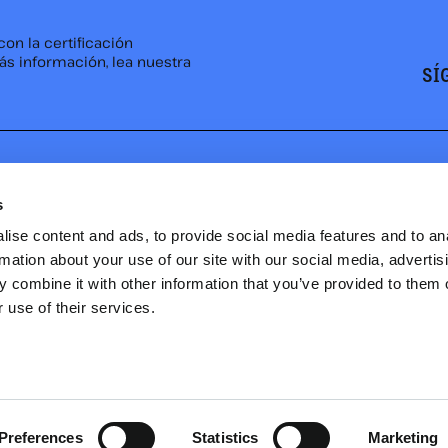
on la certificación
ás información, lea nuestra
SÍ
s
COLABORA
ise content and ads, to provide social media features and to an
rmation about your use of our site with our social media, advertis
SUMINISTROS INDUST
eakwater Investments, un
 combine it with other information that you’ve provided to them o
100 años de experiencia
 use of their services.
ería, el transporte marítimo y
CAR
Preferences
Statistics
Marketing