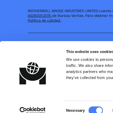
MOTHERWELL BRIDGE INDUSTRIES LIMITED cuenta c
ISO9001:2015
de Bureau Veritas. Para obtener m
Política de calidad
.
This website uses cookie
We use cookies to personal
Una empresa de
Breakwater Investments
.
traffic. We also share info
Motherwell Bridge Industries forma parte de Br
analytics partners who may
grupo de empresas especializadas con más de 
they’ve collected from your
marítima, que opera en los sectores de la ingeni
la logística, y el petróleo y el gas.
Consent
Necessary
Todos los derechos reservados
2026