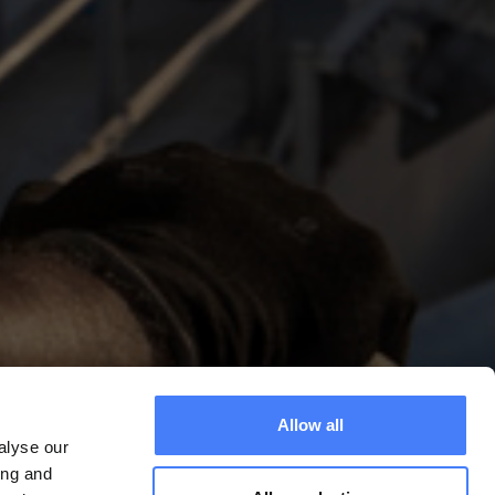
Allow all
alyse our
ndustries est spécialisée dans
ing and