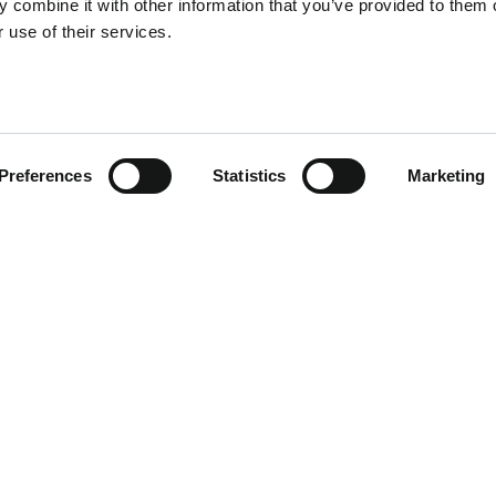
l'assemblage et la
 combine it with other information that you’ve provided to them o
manutention de mar
 use of their services.
inspections par ess
l'outillage. L'entrep
Malte de Konecranes,
Hoffmann Group.
Preferences
Statistics
Marketing
SERVICES D'ASSEMBLAGE DE GRU
Nos équipes qualifiées gèrent chaque étape de
l'assemblage de la grue, depuis la logistique et la
préparation du site jusqu'à l'installation complète
plus de 450 grues achevées avec succès dans l
entier, nous assurons une exécution fluide et effic
même pour les opérations les plus difficiles.
Déc
comment nous pouvons soutenir votre proc