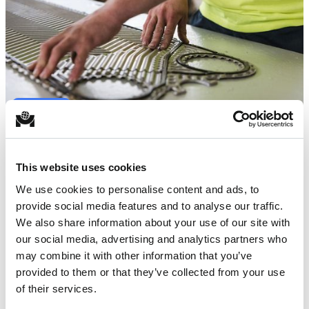
Services
LA MAINTENANCE DES ÉCHANGEURS DE CHALEUR
This website uses cookies
DANS L'INDUSTRIE : UN REGARD PLUS ATTENTIF
We use cookies to personalise content and ads, to
EN SAVOIR PLUS
provide social media features and to analyse our traffic.
We also share information about your use of our site with
our social media, advertising and analytics partners who
may combine it with other information that you’ve
provided to them or that they’ve collected from your use
of their services.