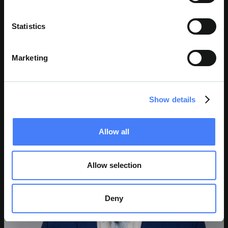
Statistics
WARREN FARRUGIA
Marketing
Directeur des opérations
Show details
Allow all
Allow selection
Deny