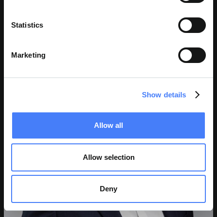
JOHN P. CASALETTO
Statistics
Directeur
Marketing
Show details
Allow all
Allow selection
Deny